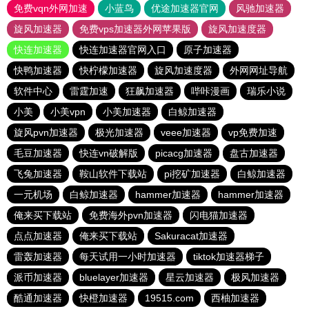
免费vqn外网加速
小蓝鸟
优途加速器官网
风驰加速器
旋风加速器
免费vps加速器外网苹果版
旋风加速度器
快连加速器
快连加速器官网入口
原子加速器
快鸭加速器
快柠檬加速器
旋风加速度器
外网网址导航
软件中心
雷霆加速
狂飙加速器
哔咔漫画
瑞乐小说
小美
小美vpn
小美加速器
白鲸加速器
旋风pvn加速器
极光加速器
veee加速器
vp免费加速
毛豆加速器
快连vn破解版
picacg加速器
盘古加速器
飞兔加速器
鞍山软件下载站
pi挖矿加速器
白鲸加速器
一元机场
白鲸加速器
hammer加速器
hammer加速器
俺来买下载站
免费海外pvn加速器
闪电猫加速器
点点加速器
俺来买下载站
Sakuracat加速器
雷轰加速器
每天试用一小时加速器
tiktok加速器梯子
派币加速器
bluelayer加速器
星云加速器
极风加速器
酷通加速器
快橙加速器
19515.com
西柚加速器