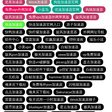
坚果加速器
tiktok加速器
狗急加速器官网
免费vqn外网加速
小蓝鸟
优途加速器官网
风驰加速器
旋风加速器
免费vps加速器外网苹果版
旋风加速度器
快连加速器
快连加速器官网入口
原子加速器
快鸭加速器
快柠檬加速器
旋风加速度器
外网网址导航
软件中心
雷霆加速
狂飙加速器
哔咔漫画
瑞乐小说
小美
小美vpn
小美加速器
白鲸加速器
旋风pvn加速器
极光加速器
veee加速器
vp免费加速
毛豆加速器
快连vn破解版
picacg加速器
盘古加速器
飞兔加速器
鞍山软件下载站
pi挖矿加速器
白鲸加速器
一元机场
白鲸加速器
hammer加速器
hammer加速器
俺来买下载站
免费海外pvn加速器
闪电猫加速器
点点加速器
俺来买下载站
Sakuracat加速器
雷轰加速器
每天试用一小时加速器
tiktok加速器梯子
派币加速器
bluelayer加速器
星云加速器
极风加速器