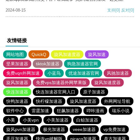
2024-08-15
支持
[0]
反对
[0]
友情链接
网站地图
QuickQ
旋风加速度器
旋风加速
坚果加速器
tiktok加速器
狗急加速器官网
免费vqn外网加速
小蓝鸟
优途加速器官网
风驰加速器
旋风加速器
免费vps加速器外网苹果版
旋风加速度器
快连加速器
快连加速器官网入口
原子加速器
快鸭加速器
快柠檬加速器
旋风加速度器
外网网址导航
软件中心
雷霆加速
狂飙加速器
哔咔漫画
瑞乐小说
小美
小美vpn
小美加速器
白鲸加速器
旋风pvn加速器
极光加速器
veee加速器
vp免费加速
毛豆加速器
快连vn破解版
picacg加速器
盘古加速器