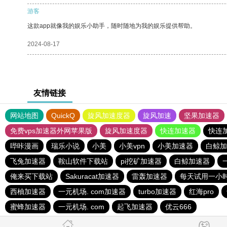
游客
这款app就像我的娱乐小助手，随时随地为我的娱乐提供帮助。
2024-08-17
友情链接
网站地图
QuickQ
旋风加速度器
旋风加速
坚果加速器
免费vps加速器外网苹果版
旋风加速度器
快连加速器
快连
哔咔漫画
瑞乐小说
小美
小美vpn
小美加速器
白鲸加
飞兔加速器
鞍山软件下载站
pi挖矿加速器
白鲸加速器
俺来买下载站
Sakuracat加速器
雷轰加速器
每天试用一小
西柚加速器
一元机场. com加速器
turbo加速器
红海pro
蜜蜂加速器
一元机场. com
起飞加速器
优云666