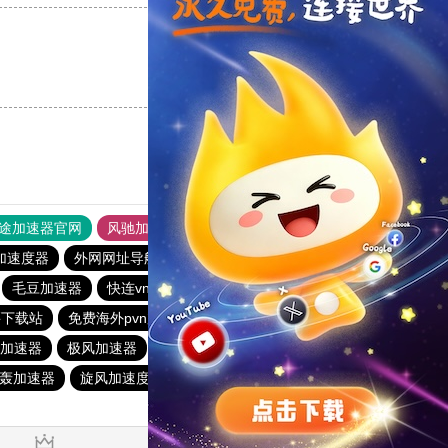
支持
[0]
反对
[0]
途加速器官网
风驰加速器
旋风加速器
加速度器
外网网址导航
软件中心
雷霆加速
狂飙加速器
毛豆加速器
快连vn破解版
picacg加速器
盘古加速器
买下载站
免费海外pvn加速器
闪电猫加速器
点点加速器
加速器
极风加速器
酷通加速器
快橙加速器
19515.com
轰加速器
旋风加速度器
ios加速器
一元机场