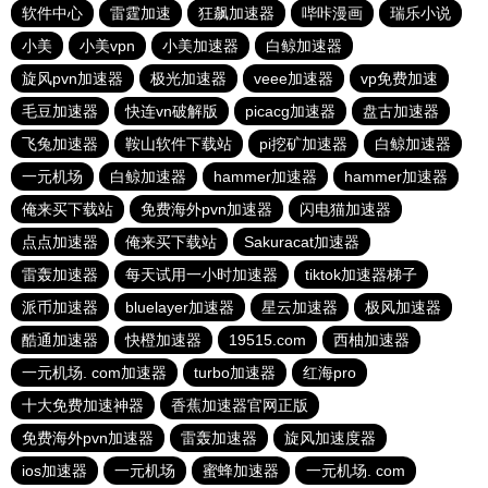
软件中心
雷霆加速
狂飙加速器
哔咔漫画
瑞乐小说
小美
小美vpn
小美加速器
白鲸加速器
旋风pvn加速器
极光加速器
veee加速器
vp免费加速
毛豆加速器
快连vn破解版
picacg加速器
盘古加速器
飞兔加速器
鞍山软件下载站
pi挖矿加速器
白鲸加速器
一元机场
白鲸加速器
hammer加速器
hammer加速器
俺来买下载站
免费海外pvn加速器
闪电猫加速器
点点加速器
俺来买下载站
Sakuracat加速器
雷轰加速器
每天试用一小时加速器
tiktok加速器梯子
派币加速器
bluelayer加速器
星云加速器
极风加速器
酷通加速器
快橙加速器
19515.com
西柚加速器
一元机场. com加速器
turbo加速器
红海pro
十大免费加速神器
香蕉加速器官网正版
免费海外pvn加速器
雷轰加速器
旋风加速度器
ios加速器
一元机场
蜜蜂加速器
一元机场. com