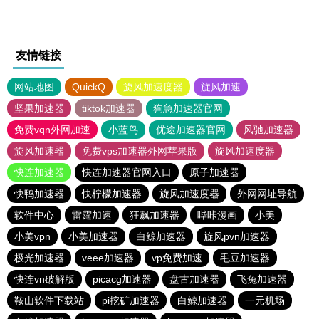
友情链接
网站地图
QuickQ
旋风加速度器
旋风加速
坚果加速器
tiktok加速器
狗急加速器官网
免费vqn外网加速
小蓝鸟
优途加速器官网
风驰加速器
旋风加速器
免费vps加速器外网苹果版
旋风加速度器
快连加速器
快连加速器官网入口
原子加速器
快鸭加速器
快柠檬加速器
旋风加速度器
外网网址导航
软件中心
雷霆加速
狂飙加速器
哔咔漫画
小美
小美vpn
小美加速器
白鲸加速器
旋风pvn加速器
极光加速器
veee加速器
vp免费加速
毛豆加速器
快连vn破解版
picacg加速器
盘古加速器
飞兔加速器
鞍山软件下载站
pi挖矿加速器
白鲸加速器
一元机场