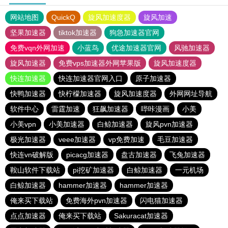
网站地图
QuickQ
旋风加速度器
旋风加速
坚果加速器
tiktok加速器
狗急加速器官网
免费vqn外网加速
小蓝鸟
优途加速器官网
风驰加速器
旋风加速器
免费vps加速器外网苹果版
旋风加速度器
快连加速器
快连加速器官网入口
原子加速器
快鸭加速器
快柠檬加速器
旋风加速度器
外网网址导航
软件中心
雷霆加速
狂飙加速器
哔咔漫画
小美
小美vpn
小美加速器
白鲸加速器
旋风pvn加速器
极光加速器
veee加速器
vp免费加速
毛豆加速器
快连vn破解版
picacg加速器
盘古加速器
飞兔加速器
鞍山软件下载站
pi挖矿加速器
白鲸加速器
一元机场
白鲸加速器
hammer加速器
hammer加速器
俺来买下载站
免费海外pvn加速器
闪电猫加速器
点点加速器
俺来买下载站
Sakuracat加速器