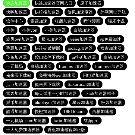
快连加速器
快连加速器官网入口
原子加速器
快鸭加速器
快柠檬加速器
旋风加速度器
外网网址导航
软件中心
雷霆加速
狂飙加速器
哔咔漫画
瑞乐小说
小美
小美vpn
小美加速器
白鲸加速器
旋风pvn加速器
极光加速器
veee加速器
vp免费加速
毛豆加速器
快连vn破解版
picacg加速器
盘古加速器
飞兔加速器
鞍山软件下载站
pi挖矿加速器
白鲸加速器
一元机场
白鲸加速器
hammer加速器
hammer加速器
俺来买下载站
免费海外pvn加速器
闪电猫加速器
点点加速器
俺来买下载站
Sakuracat加速器
雷轰加速器
每天试用一小时加速器
tiktok加速器梯子
派币加速器
bluelayer加速器
星云加速器
极风加速器
酷通加速器
快橙加速器
19515.com
西柚加速器
一元机场. com加速器
turbo加速器
红海pro
十大免费加速神器
香蕉加速器官网正版