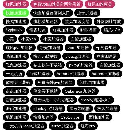
旋风加速器
免费vps加速器外网苹果版
旋风加速度器
快连加速器
快连加速器官网入口
原子加速器
快鸭加速器
快柠檬加速器
旋风加速度器
外网网址导航
软件中心
雷霆加速
狂飙加速器
哔咔漫画
瑞乐小说
小美
小美vpn
小美加速器
白鲸加速器
旋风pvn加速器
极光加速器
veee加速器
vp免费加速
毛豆加速器
快连vn破解版
picacg加速器
盘古加速器
飞兔加速器
鞍山软件下载站
pi挖矿加速器
白鲸加速器
一元机场
白鲸加速器
hammer加速器
hammer加速器
俺来买下载站
免费海外pvn加速器
闪电猫加速器
点点加速器
俺来买下载站
Sakuracat加速器
雷轰加速器
每天试用一小时加速器
tiktok加速器梯子
派币加速器
bluelayer加速器
星云加速器
极风加速器
酷通加速器
快橙加速器
19515.com
西柚加速器
一元机场. com加速器
turbo加速器
红海pro