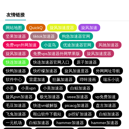
友情链接
网站地图
QuickQ
旋风加速度器
旋风加速
坚果加速器
tiktok加速器
狗急加速器官网
免费vqn外网加速
小蓝鸟
优途加速器官网
风驰加速器
旋风加速器
免费vps加速器外网苹果版
旋风加速度器
快连加速器
快连加速器官网入口
原子加速器
快鸭加速器
快柠檬加速器
旋风加速度器
外网网址导航
软件中心
雷霆加速
狂飙加速器
哔咔漫画
瑞乐小说
小美
小美vpn
小美加速器
白鲸加速器
旋风pvn加速器
极光加速器
veee加速器
vp免费加速
毛豆加速器
快连vn破解版
picacg加速器
盘古加速器
飞兔加速器
鞍山软件下载站
pi挖矿加速器
白鲸加速器
一元机场
白鲸加速器
hammer加速器
hammer加速器