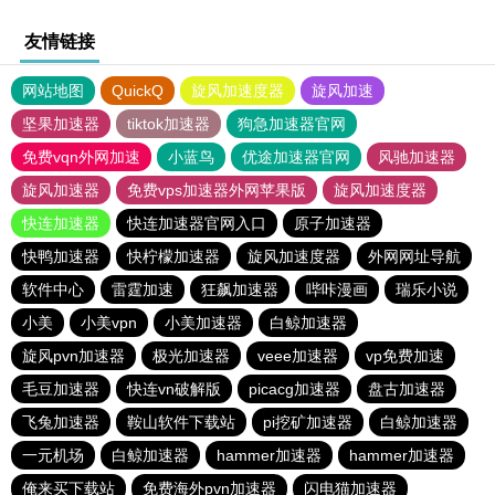
友情链接
网站地图
QuickQ
旋风加速度器
旋风加速
坚果加速器
tiktok加速器
狗急加速器官网
免费vqn外网加速
小蓝鸟
优途加速器官网
风驰加速器
旋风加速器
免费vps加速器外网苹果版
旋风加速度器
快连加速器
快连加速器官网入口
原子加速器
快鸭加速器
快柠檬加速器
旋风加速度器
外网网址导航
软件中心
雷霆加速
狂飙加速器
哔咔漫画
瑞乐小说
小美
小美vpn
小美加速器
白鲸加速器
旋风pvn加速器
极光加速器
veee加速器
vp免费加速
毛豆加速器
快连vn破解版
picacg加速器
盘古加速器
飞兔加速器
鞍山软件下载站
pi挖矿加速器
白鲸加速器
一元机场
白鲸加速器
hammer加速器
hammer加速器
俺来买下载站
免费海外pvn加速器
闪电猫加速器