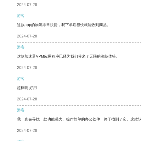
2024-07-28
游客
这款app的物流非常快捷，我下单后很快就能收到商品。
2024-07-28
游客
这款加速器VPM应用程序已经为我们带来了无限的流畅体验。
2024-07-28
游客
超棒啊 好用
2024-07-28
游客
我一直在寻找一款功能强大、操作简单的办公软件，终于找到了它。这款
2024-07-28