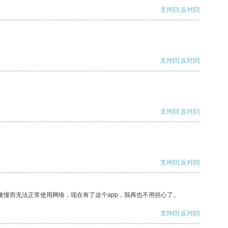
支持
[0]
反对
[0]
支持
[0]
反对
[0]
支持
[0]
反对
[0]
支持
[0]
反对
[0]
速慢而无法正常使用网络，现在有了这个app，我再也不用担心了。
支持
[0]
反对
[0]