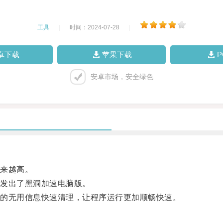
工具
|
时间：2024-07-28
|
卓下载
苹果下载
安卓市场，安全绿色
来越高。
发出了黑洞加速电脑版。
的无用信息快速清理，让程序运行更加顺畅快速。