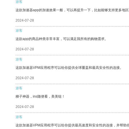
游客
这款加速器app的加速效果一般，可以再提升一下，比如能够支持更多地
2024-07-28
游客
这款app的商品种类非常丰富，可以满足我所有的购物需求。
2024-07-28
游客
这款加速器VPM应用程序可以给你提供全球覆盖和最高安全性的连接。
2024-07-28
游客
梯子神器，ins随便看，美美哒！
2024-07-28
游客
这款加速器VPM应用程序可以给你提供最高速度和安全性的连接，并帮助