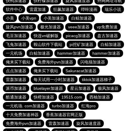
快鸭加速器
快柠檬加速器
旋风加速度器
外网网址导航
软件中心
雷霆加速
狂飙加速器
哔咔漫画
瑞乐小说
小美
小美vpn
小美加速器
白鲸加速器
旋风pvn加速器
极光加速器
veee加速器
vp免费加速
毛豆加速器
快连vn破解版
picacg加速器
盘古加速器
飞兔加速器
鞍山软件下载站
pi挖矿加速器
白鲸加速器
一元机场
白鲸加速器
hammer加速器
hammer加速器
俺来买下载站
免费海外pvn加速器
闪电猫加速器
点点加速器
俺来买下载站
Sakuracat加速器
雷轰加速器
每天试用一小时加速器
tiktok加速器梯子
派币加速器
bluelayer加速器
星云加速器
极风加速器
酷通加速器
快橙加速器
19515.com
西柚加速器
一元机场. com加速器
turbo加速器
红海pro
十大免费加速神器
香蕉加速器官网正版
免费海外pvn加速器
雷轰加速器
旋风加速度器