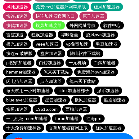
风驰加速器
免费vps加速器外网苹果版
旋风加速度器
快连加速器
快连加速器官网入口
原子加速器
快鸭加速器
旋风加速度器
外网网址导航
软件中心
雷霆加速
狂飙加速器
哔咔漫画
旋风pvn加速器
极光加速器
veee加速器
vp免费加速
毛豆加速器
快连vn破解版
盘古加速器
鞍山软件下载站
pi挖矿加速器
白鲸加速器
一元机场
白鲸加速器
hammer加速器
俺来买下载站
免费海外pvn加速器
闪电猫加速器
点点加速器
俺来买下载站
每天试用一小时加速器
tiktok加速器梯子
派币加速器
bluelayer加速器
星云加速器
极风加速器
酷通加速器
快橙加速器
19515.com
西柚加速器
一元机场. com加速器
turbo加速器
红海pro
十大免费加速神器
香蕉加速器官网正版
旋风加速度器
一元机场
蜜蜂加速器
起飞加速器